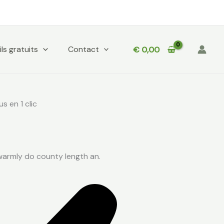
ls gratuits
Contact
€
0,00
s en 1 clic
warmly do county length an.