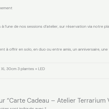
gnement
l’une de nos sessions d’atelier, sur réservation via notre plat
 à offrir en solo, en duo ou entre amis, un anniversaire, une 
m XL 30cm 3 plantes + LED
sur “Carte Cadeau – Atelier Terrarium 
oires sont indiqués avec
*