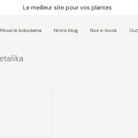
Plage
Le meilleur site pour vos plantes
de
prix :
€ 8,99
Mossi le kokedama
Notre blog
Nos e-book
Outi
à
€ 20,00
etalika