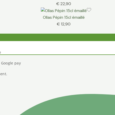
€
22,90
Ollas Pépin 15cl émaillé
€
12,90
e
t Google pay
ient.