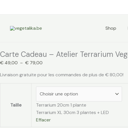
Aller
quantité
Plage
Promo !
Promo !
au
de
de
contenu
Carte
prix :
Cadeau
€ 49,00
Shop
–
à
Atelier
€ 79,00
Terrarium
Carte Cadeau – Atelier Terrarium Veg
Vegetalika
€
49,00
–
€
79,00
Livraison gratuite pour les commandes de plus de
€
80,00
!
Taille
Terrarium 20cm 1 plante
Terrarium XL 30cm 3 plantes + LED
Effacer