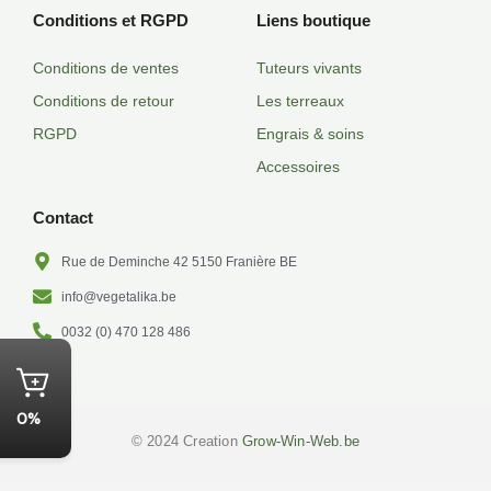
e
t
b
Conditions et RGPD
Liens boutique
b
t
l
o
e
r
Conditions de ventes
Tuteurs vivants
o
r
k
Conditions de retour
Les terreaux
-
f
RGPD
Engrais & soins
Accessoires
Contact
Rue de Deminche 42 5150 Franière BE
info@vegetalika.be
0032 (0) 470 128 486
0%
© 2024 Creation
Grow-Win-Web.be