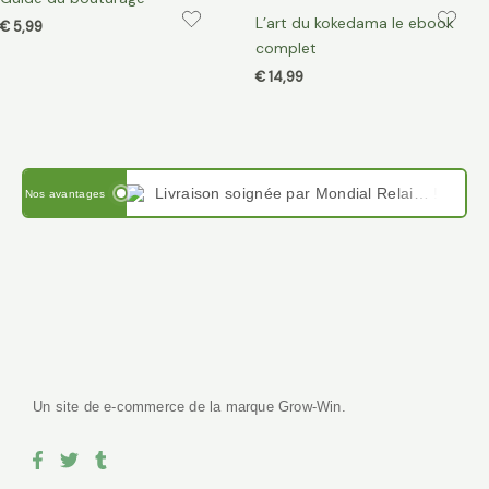
L’art du kokedama le ebook
€
5,99
complet
€
14,99
Livraison soignée par Mondial Relais en France et en Belgique
Nos avantages
Paiement sécurisé avec PayPal , Stripe, VISA, virement IBAN et Google pay
Satisfait ou remboursé sous 14 jours, notre force le service client.
Un site de e-commerce de la marque Grow-Win.
F
T
T
a
w
u
c
i
m