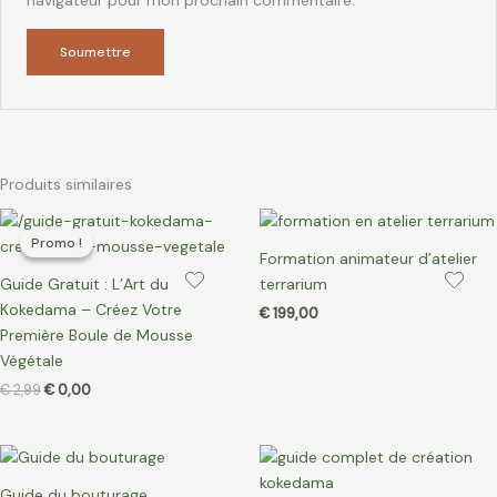
navigateur pour mon prochain commentaire.
Produits similaires
Le
Le
prix
prix
Promo !
Promo !
initial
actuel
Formation animateur d’atelier
était :
est :
Guide Gratuit : L’Art du
terrarium
€ 2,99.
€ 0,00.
Kokedama – Créez Votre
€
199,00
Première Boule de Mousse
Végétale
€
2,99
€
0,00
Guide du bouturage