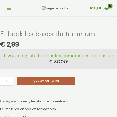
Aller
€
0,00
au
contenu
quantité
de
E-
E-book les bases du terrarium
book
€
2,99
les
bases
Livraison gratuite pour les commandes de plus de
du
€
80,00
!
terrarium
Ajouter Au Panier
Catégorie :
Le mag, les ebook et formations
Le mag, les ebook et formations