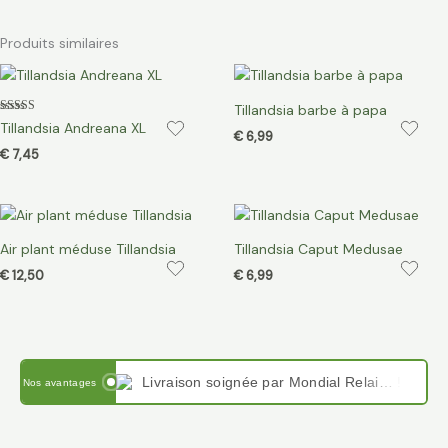
Produits similaires
Tillandsia barbe à papa
Note
Tillandsia Andreana XL
5.00
€
6,99
sur 5
€
7,45
Air plant méduse Tillandsia
Tillandsia Caput Medusae
€
12,50
€
6,99
Livraison soignée par Mondial Relais en France et en Belgique
Nos avantages
Paiement sécurisé avec PayPal , Stripe, VISA, virement IBAN et Google pay