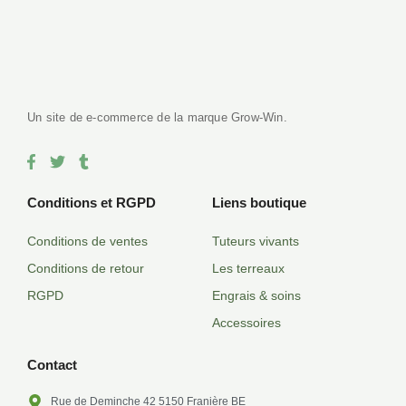
Satisfait ou remboursé sous 14 jours, notre force le service client.
Un site de e-commerce de la marque Grow-Win.
F
T
T
a
w
u
c
i
m
e
t
b
Conditions et RGPD
Liens boutique
b
t
l
o
e
r
Conditions de ventes
Tuteurs vivants
o
r
k
Conditions de retour
Les terreaux
-
f
RGPD
Engrais & soins
Accessoires
Contact
Rue de Deminche 42 5150 Franière BE