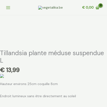
Aller
€
0,00
au
contenu
quantité
de
Tillandsia
plante
méduse
suspendue
L
Tillandsia plante méduse suspendue
L
€
13,99
Hauteur environs 25cm coquille 8cm
Endroit lumineux sans être directement au soleil