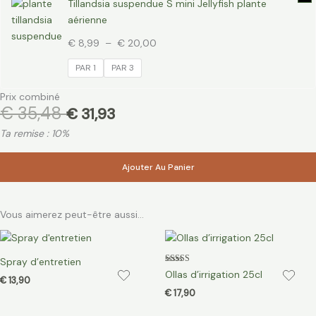
Tillandsia suspendue S mini Jellyfish plante
de
aérienne
prix :
€ 8,99
€
8,99
–
€
20,00
à
PAR 1
PAR 3
€ 20,00
Prix combiné
€
35,48
€
31,93
Ta remise : 10%
Ajouter Au Panier
Vous aimerez peut-être aussi…
Spray d’entretien
Note
Ollas d’irrigation 25cl
5.00
€
13,90
sur 5
€
17,90