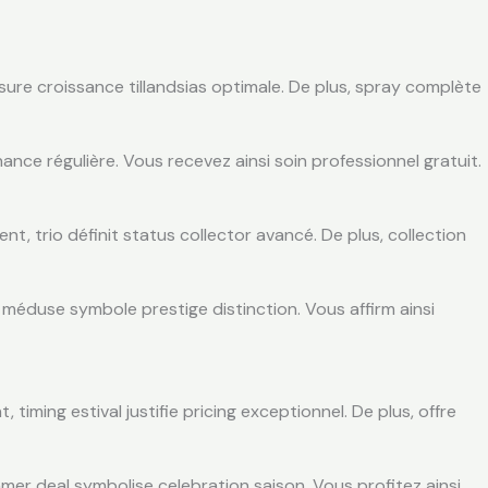
ssure croissance tillandsias optimale. De plus, spray complète
ance régulière. Vous recevez ainsi soin professionnel gratuit.
, trio définit status collector avancé. De plus, collection
io méduse symbole prestige distinction. Vous affirm ainsi
ming estival justifie pricing exceptionnel. De plus, offre
ummer deal symbolise celebration saison. Vous profitez ainsi