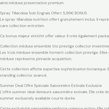
ainsi méduse presentation premium.
Spray Tillandsia Soin Engrais Offert 5,99€ BONUS
Le spray tillandsia nutrition offert gratuitement inclus. Il r
care collection entretien.
Ce bonus majeur enrichit offer valeur. Il crée également packa
Collection méduse ensemble trio prestige collector investme
Les trois méduse ensemble forment collection prestige. Elles 
méduse représente pinnacle acquisition.
Cette collection affiche expertise sophistication botanique. El
standing collector avancé.
Summer Deal Offre Spéciale Saisonnière Estivale Exclusive
L’offre summer deal demeure saisonnière estivale. Elle crée do
summer exclusively available courte durée.
Cette exclusivité saisonnière renforce urgence action. Elle cr