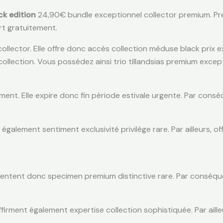
ck edition
24,90€ bundle exceptionnel collector premium. Prem
rt gratuitement.
llector. Elle offre donc accès collection méduse black prix ex
llection. Vous possédez ainsi trio tillandsias premium except
nt. Elle expire donc fin période estivale urgente. Par conséq
 également sentiment exclusivité privilège rare. Par ailleurs, 
ésentent donc specimen premium distinctive rare. Par conséque
ffirment également expertise collection sophistiquée. Par ail