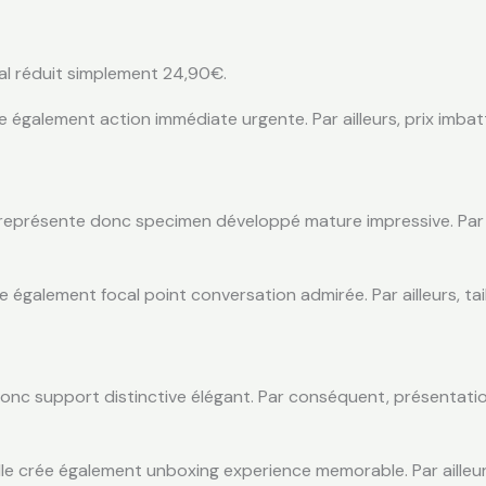
eal réduit simplement 24,90€.
ie également action immédiate urgente. Par ailleurs, prix imb
résente donc specimen développé mature impressive. Par con
ée également focal point conversation admirée. Par ailleurs, 
donc support distinctive élégant. Par conséquent, présentatio
 Elle crée également unboxing experience memorable. Par aill