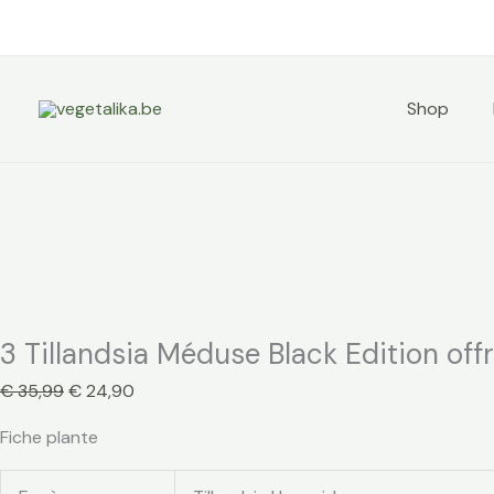
Aller
quantité
Le
Le
Promo !
au
de
prix
prix
contenu
3
initial
actuel
Tillandsia
était :
est :
Shop
Méduse
€ 35,99.
€ 24,90.
Black
Edition
offre
limitée
3 Tillandsia Méduse Black Edition offr
€
35,99
€
24,90
Fiche plante