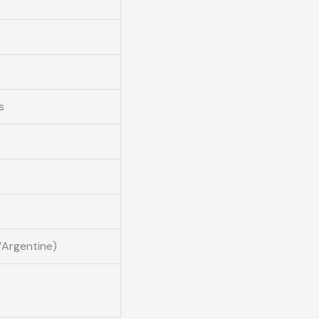
s
’Argentine)