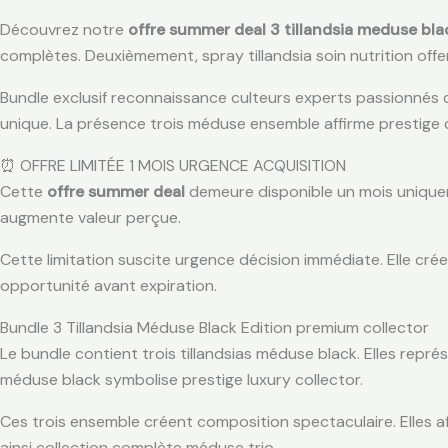
Découvrez notre
offre summer deal 3 tillandsia meduse bla
complètes. Deuxièmement, spray tillandsia soin nutrition offe
Bundle exclusif reconnaissance culteurs experts passionnés co
unique. La présence trois méduse ensemble affirme prestige co
⏰ OFFRE LIMITÉE 1 MOIS URGENCE ACQUISITION
Cette
offre summer deal
demeure disponible un mois uniqueme
augmente valeur perçue.
Cette limitation suscite urgence décision immédiate. Elle crée
opportunité avant expiration.
Bundle 3 Tillandsia Méduse Black Edition premium collector
Le bundle contient trois tillandsias méduse black. Elles repr
méduse black symbolise prestige luxury collector.
Ces trois ensemble créent composition spectaculaire. Elles a
ainsi collection complète méduse trio.