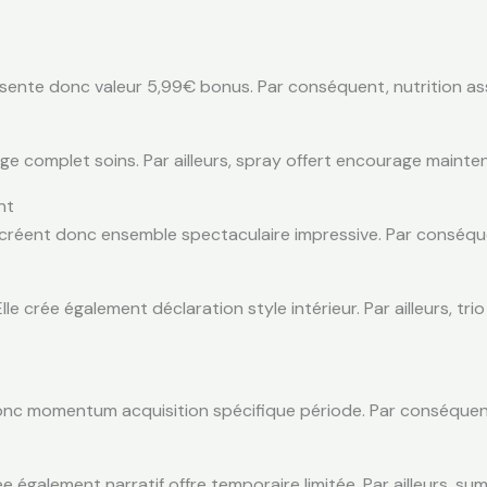
eprésente donc valeur 5,99€ bonus. Par conséquent, nutrition a
ge complet soins. Par ailleurs, spray offert encourage mainten
nt
créent donc ensemble spectaculaire impressive. Par conséquent
le crée également déclaration style intérieur. Par ailleurs, tr
nc momentum acquisition spécifique période. Par conséquent, ti
ée également narratif offre temporaire limitée. Par ailleurs, s