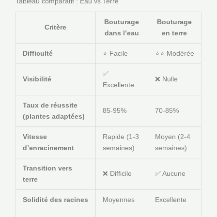
Tableau comparatif : Eau vs Terre
Bouturage
Bouturage
Critère
dans l’eau
en terre
Difficulté
⭐ Facile
⭐⭐ Modérée
✅
Visibilité
❌ Nulle
Excellente
Taux de réussite
85-95%
70-85%
(plantes adaptées)
Vitesse
Rapide (1-3
Moyen (2-4
d’enracinement
semaines)
semaines)
Transition vers
❌ Difficile
✅ Aucune
terre
Solidité des racines
Moyennes
Excellente