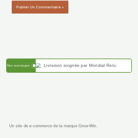
Livraison soignée par Mondial Relais en France et en Belgique
Nos avantages
Paiement sécurisé avec PayPal , Stripe, VISA, virement IBAN et Google pay
Satisfait ou remboursé sous 14 jours, notre force le service client.
Un site de e-commerce de la marque Grow-Win.