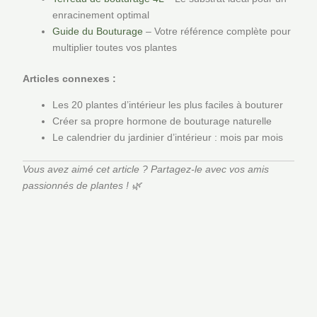
enracinement optimal
Guide du Bouturage
– Votre référence complète pour
multiplier toutes vos plantes
Articles connexes :
Les 20 plantes d’intérieur les plus faciles à bouturer
Créer sa propre hormone de bouturage naturelle
Le calendrier du jardinier d’intérieur : mois par mois
Vous avez aimé cet article ? Partagez-le avec vos amis
passionnés de plantes ! 🌿
Plage
de
Pot pour plantes
,
Substrat
prix :
Service de Rempotage Premium
€ 19,99
☆
☆
☆
☆
☆
à
€
19,99
–
€
25,99