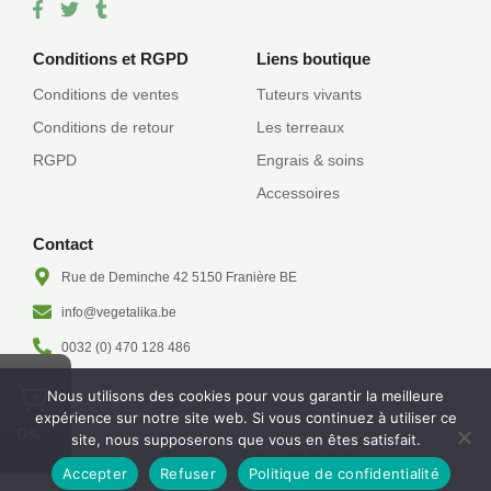
F
T
T
a
w
u
c
i
m
e
t
b
Conditions et RGPD
Liens boutique
b
t
l
o
e
r
Conditions de ventes
Tuteurs vivants
o
r
Conditions de retour
Les terreaux
k
-
RGPD
Engrais & soins
f
Accessoires
Contact
Rue de Deminche 42 5150 Franière BE
info@vegetalika.be
0032 (0) 470 128 486
Nous utilisons des cookies pour vous garantir la meilleure
expérience sur notre site web. Si vous continuez à utiliser ce
0%
site, nous supposerons que vous en êtes satisfait.
© 2024 Creation
Grow-Win-Web.be
Accepter
Refuser
Politique de confidentialité