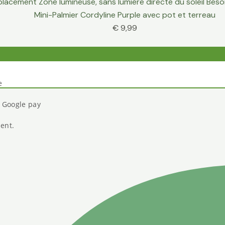
Mini-Palmier Cordyline Purple avec pot et terreau
€
9,99
e
t Google pay
ient.