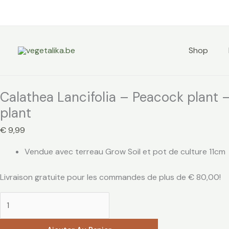
Aller
quantité
au
de
contenu
Calathea
Lancifolia
Shop
-
Peacock
plant
Calathea Lancifolia – Peacock plant 
-
plant
Terrarium
plant
€
9,99
Vendue avec terreau Grow Soil et pot de culture 11cm
Livraison gratuite pour les commandes de plus de
€
80,00
!