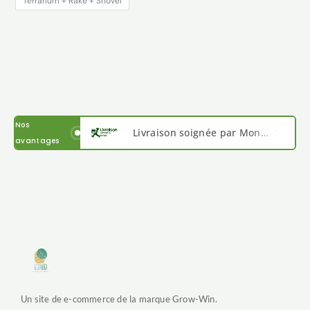
Terrarium + Rake + Shovel
Nos
Livraison soignée par Mondial Relais en France et en Belgique
avantages
Paiement sécurisé avec PayPal , Stripe, VISA, virement IBAN et Google pay
Satisfait ou remboursé sous 14 jours, notre force le service client.
Un site de e-commerce de la marque Grow-Win.