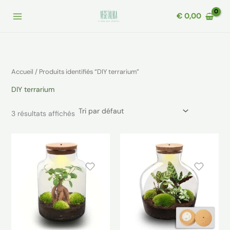
Aller
€
0,00
au
contenu
Accueil
/ Produits identifiés “DIY terrarium”
DIY terrarium
3 résultats affichés