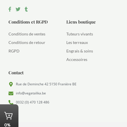
F
T
T
a
w
u
c
i
m
e
t
b
Conditions et RGPD
Liens boutique
b
t
l
o
e
r
Conditions de ventes
Tuteurs vivants
o
r
k
Conditions de retour
Les terreaux
-
f
RGPD
Engrais & soins
Accessoires
Contact
Rue de Deminche 42 5150 Franière BE
Optimized by Seraphinite Accelerator
info@vegetalika.be
Turns on site high speed to be attractive for people and search engines.
0032 (0) 470 128 486
0%