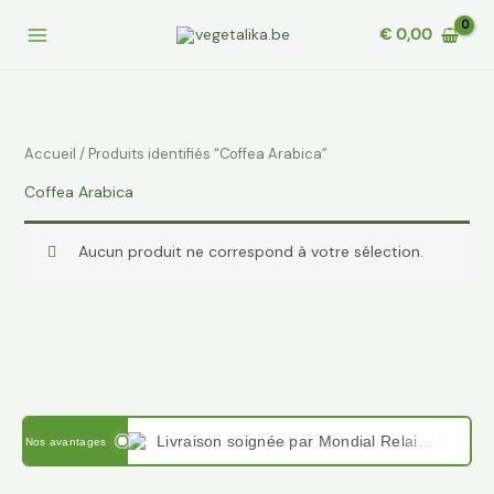
Aller
€
0,00
au
contenu
Accueil
/ Produits identifiés “Coffea Arabica”
Coffea Arabica
Aucun produit ne correspond à votre sélection.
Livraison soignée par Mondial Relais en France et en Belgique
Nos avantages
Paiement sécurisé avec PayPal , Stripe, VISA, virement IBAN et Google pay