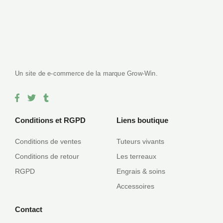
Satisfait ou remboursé sous 14 jours, notre force le service client.
Un site de e-commerce de la marque Grow-Win.
F
T
T
a
w
u
c
i
m
e
t
b
Conditions et RGPD
Liens boutique
b
t
l
o
e
r
Conditions de ventes
Tuteurs vivants
o
r
k
Conditions de retour
Les terreaux
-
f
RGPD
Engrais & soins
Accessoires
Contact