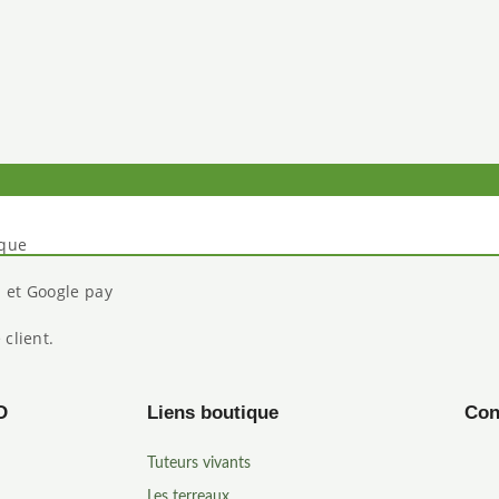
ique
N et Google pay
 client.
D
Liens boutique
Con
Tuteurs vivants
Les terreaux