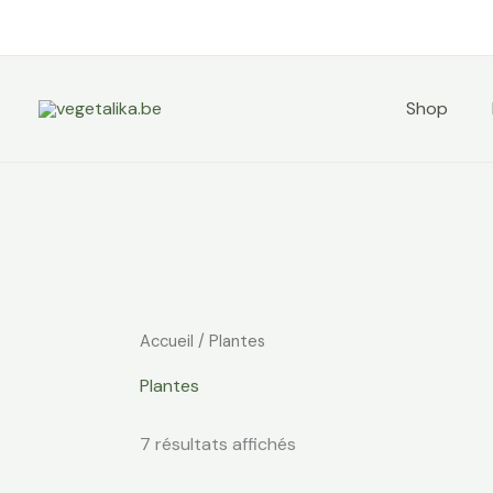
Trié
Aller
par
au
prix
croissant
contenu
Shop
Accueil
/ Plantes
Plantes
7 résultats affichés