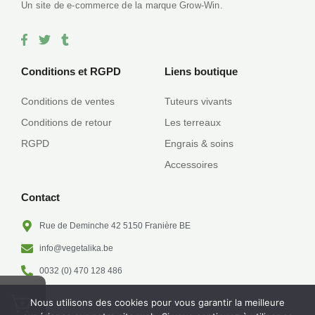
Un site de e-commerce de la marque Grow-Win.
F
T
T
a
w
u
c
i
m
e
t
b
Conditions et RGPD
Liens boutique
b
t
l
o
e
r
Conditions de ventes
Tuteurs vivants
o
r
k
Conditions de retour
Les terreaux
-
f
RGPD
Engrais & soins
Accessoires
Contact
Rue de Deminche 42 5150 Franière BE
info@vegetalika.be
0032 (0) 470 128 486
Nous utilisons des cookies pour vous garantir la meilleure