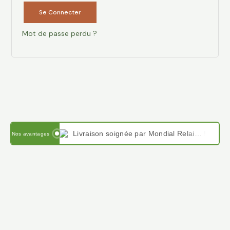
Se Connecter
Mot de passe perdu ?
Livraison soignée par Mondial Relais en France et en Belgique
Nos avantages
Paiement sécurisé avec PayPal , Stripe, VISA, virement IBAN et Google pay
Satisfait ou remboursé sous 14 jours, notre force le service client.