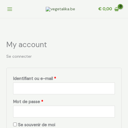
Aller
Obligatoire
Obligatoire
€
0,00
au
contenu
My account
Se connecter
Identifiant ou e-mail
*
Mot de passe
*
Se souvenir de moi