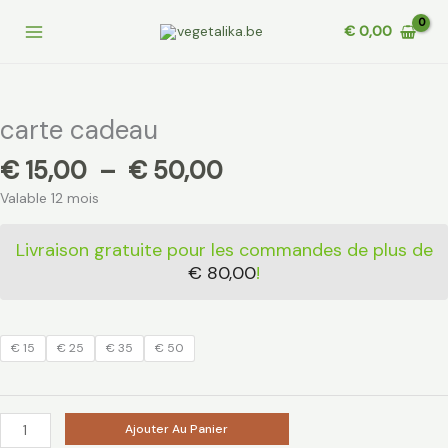
Aller
€
0,00
au
contenu
Plage
quantité
de
de
prix :
carte
carte cadeau
€ 15,00
cadeau
à
€
15,00
–
€
50,00
€ 50,00
Valable 12 mois
Livraison gratuite pour les commandes de plus de
€
80,00
!
€ 15
€ 25
€ 35
€ 50
Ajouter Au Panier