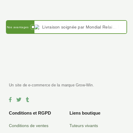
Livraison soignée par Mondial Relais en France et en Belgique
Nos avantages
Paiement sécurisé avec PayPal , Stripe, VISA, virement IBAN et Google pay
Satisfait ou remboursé sous 14 jours, notre force le service client.
Un site de e-commerce de la marque Grow-Win.
F
T
T
a
w
u
c
i
m
e
t
b
Conditions et RGPD
Liens boutique
b
t
l
o
e
r
Conditions de ventes
Tuteurs vivants
o
r
k